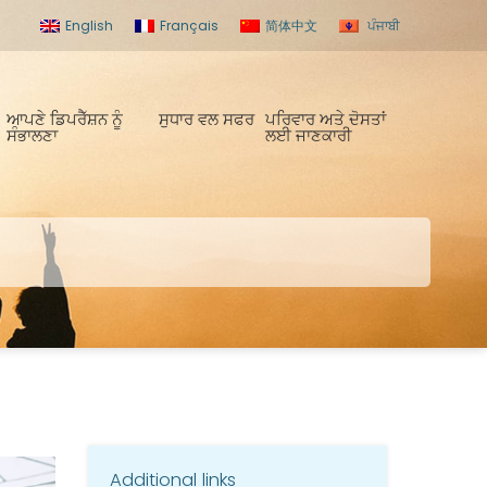
English
Français
简体中文
ਪੰਜਾਬੀ
ਆਪਣੇ ਡਿਪਰੈੱਸ਼ਨ ਨੂੰ
ਸੁਧਾਰ ਵਲ ਸਫਰ
ਪਰਿਵਾਰ ਅਤੇ ਦੋਸਤਾਂ
ਸੰਭਾਲਣਾ
ਲਈ ਜਾਣਕਾਰੀ
Additional links