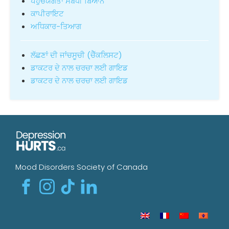
ਪਹੁੰਚਯੋਗਤਾ ਸੰਬੰਧੀ ਬਿਆਨ
ਕਾਪੀਰਾਇਟ
ਅਧਿਕਾਰ-ਤਿਆਗ
ਲੱਛਣਾਂ ਦੀ ਜਾਂਚਸੂਚੀ (ਚੈੱਕਲਿਸਟ)
ਡਾਕਟਰ ਦੇ ਨਾਲ ਚਰਚਾ ਲਈ ਗਾਇਡ
ਡਾਕਟਰ ਦੇ ਨਾਲ ਚਰਚਾ ਲਈ ਗਾਇਡ
Mood Disorders Society of Canada